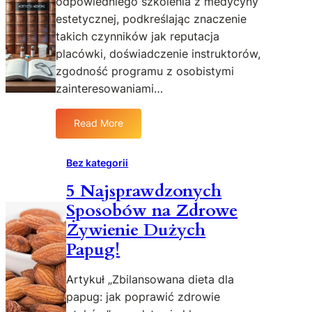
odpowiedniego szkolenia z medycyny
a
estetycznej, podkreślając znaczenie
i
takich czynników jak reputacja
n
placówki, doświadczenie instruktorów,
w
e
zgodność programu z osobistymi
s
zainteresowaniami…
t
o
Read More
:
w
J
a
a
ć
Bez kategorii
k
w
5 Najsprawdzonych
z
k
Sposobów na Zdrowe
n
o
a
c
Żywienie Dużych
l
i
Papug!
e
o
ź
ł
Artykuł „Zbilansowana dieta dla
ć
k
papug: jak poprawić zdrowie
n
o