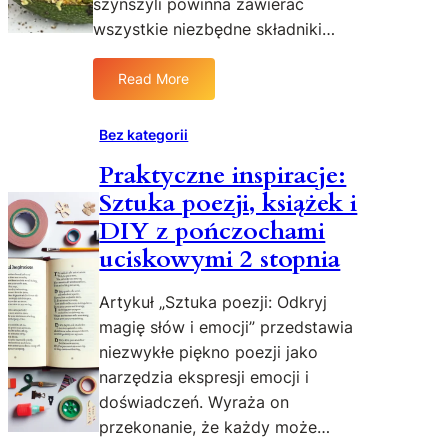
szynszyli powinna zawierać
s
n
c
wszystkie niezbędne składniki…
z
y
h
k
?
S
Read More
o
P
p
:
l
o
o
K
e
r
s
a
Bez kategorii
n
ó
o
r
Praktyczne inspiracje:
i
w
b
m
e
n
ó
Sztuka poezji, książek i
a
z
a
w
d
DIY z pończochami
m
n
n
l
uciskowymi 2 stopnia
e
i
a
a
d
e
Z
s
Artykuł „Sztuka poezji: Odkryj
y
m
d
z
c
o
magię słów i emocji” przedstawia
r
y
y
d
o
niezwykłe piękno poezji jako
n
n
e
w
s
narzędzia ekspresji emocji i
y
l
e
z
doświadczeń. Wyraża on
e
i
Ż
y
przekonanie, że każdy może…
s
i
y
l