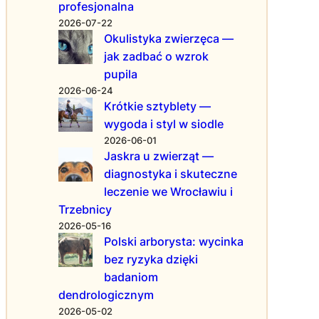
O
c
y
profesjonalna
t
j
w
2026-07-22
o
a
a
Okulistyka zwierzęca —
n
c
n
jak zadbać o wzrok
a
h
a
pupila
s
L
i
2026-06-24
z
P
c
Krótkie sztyblety —
e
G
h
wygoda i styl w siodle
z
z
d
2026-06-01
a
a
o
Jaskra u zwierząt —
l
g
b
diagnostyka i skuteczne
e
r
r
c
leczenie we Wrocławiu i
a
o
e
n
s
Trzebnicy
n
i
t
2026-05-16
i
c
a
Polski arborysta: wycinka
a
ą
n
bez ryzyka dzięki
!
–
badaniom
P
dendrologicznym
e
2026-05-02
r