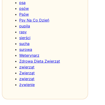
psa
y
psów
Psów
Psy Na Co Dzień
pupila
rasy
sierści
sucha
surowa
Weterynarz
Zdrowa Dieta Zwierząt
zwierząt
Zwierząt
zwierząt
żywienie