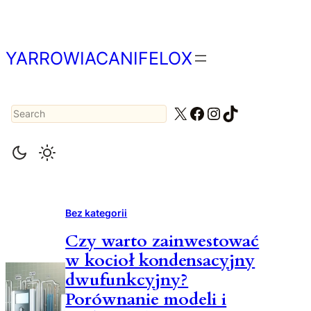
Przejdź
do
treści
YARROWIACANIFELOX
Search
X
Facebook
Instagram
TikTok
Bez kategorii
Czy warto zainwestować
w kocioł kondensacyjny
dwufunkcyjny?
Porównanie modeli i