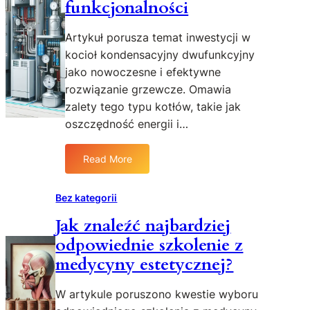
funkcjonalności
Artykuł porusza temat inwestycji w
kocioł kondensacyjny dwufunkcyjny
jako nowoczesne i efektywne
rozwiązanie grzewcze. Omawia
zalety tego typu kotłów, takie jak
oszczędność energii i…
Read More
:
C
z
Bez kategorii
y
Jak znaleźć najbardziej
w
odpowiednie szkolenie z
a
r
medycyny estetycznej?
t
o
W artykule poruszono kwestie wyboru
z