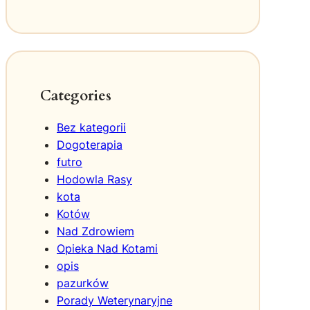
s
p
e
k
t
y
Categories
w
y
Bez kategorii
i
Dogoterapia
w
futro
a
Hodowla Rasy
r
u
kota
n
Kotów
k
Nad Zdrowiem
i
Opieka Nad Kotami
p
opis
r
pazurków
a
Porady Weterynaryjne
c