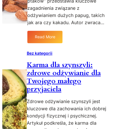
ptaków” przedstawia kluczowe
a
n
j
d
zagadnienia związane z
b
e
odżywianiem dużych papug, takich
a
n
jak ara czy kakadu. Autor zwraca…
r
s
d
a
Read More
z
c
:
i
y
5
e
j
N
Bez kategorii
j
n
a
Karma dla szynszyli:
o
y
j
d
d
zdrowe odżywianie dla
s
p
w
p
Twojego małego
o
u
r
przyjaciela
w
f
a
i
u
w
Zdrowe odżywianie szynszyli jest
e
n
d
kluczowe dla zachowania ich dobrej
d
k
z
n
c
kondycji fizycznej i psychicznej.
o
i
y
n
Artykuł podkreśla, że karma dla
e
j
y