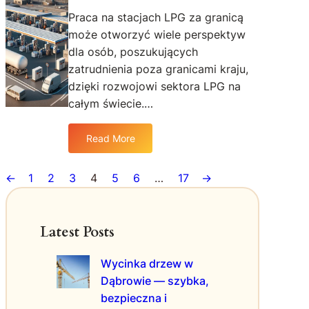
r
J
o
Praca na stacjach LPG za granicą
d
a
b
może otworzyć wiele perspektyw
o
k
l
dla osób, poszukujących
w
r
e
o
zatrudnienia poza granicami kraju,
e
m
d
g
ó
dzięki rozwojowi sektora LPG na
y
u
w
całym świecie.…
z
l
z
k
a
o
Read More
r
:
c
d
a
P
j
p
n
r
a
ł
←
1
2
3
4
5
6
…
17
→
u
a
d
y
w
c
r
w
y
a
z
a
Latest Posts
b
n
e
m
r
a
w
i
Wycinka drzew w
a
s
w
ć
Dąbrowie — szybka,
t
p
?
a
ł
bezpieczna i