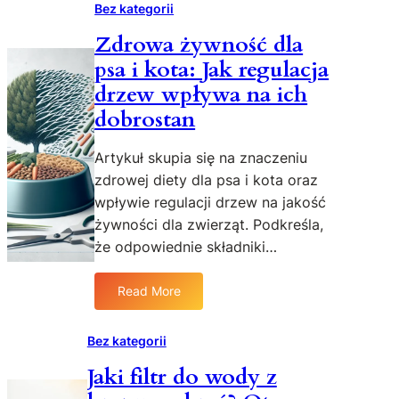
ż
o
c
Bez kategorii
i
e
d
z
e
Zdrowa żywność dla
k
a
o
l
i
psa i kota: Jak regulacja
k
w
a
D
a
y
drzew wpływa na ich
I
u
e
dobrostan
Y
s
l
z
t
e
Artykuł skupia się na znaczeniu
p
y
m
o
zdrowej diety dla psa i kota oraz
c
e
ń
wpływie regulacji drzew na jakość
z
n
c
n
t
żywności dla zwierząt. Podkreśla,
z
a
o
że odpowiednie składniki…
o
d
d
c
o
p
Read More
h
:
r
o
a
Z
u
w
m
d
r
i
Bez kategorii
i
r
:
e
Jaki filtr do wody z
u
o
s
d
c
w
k
n