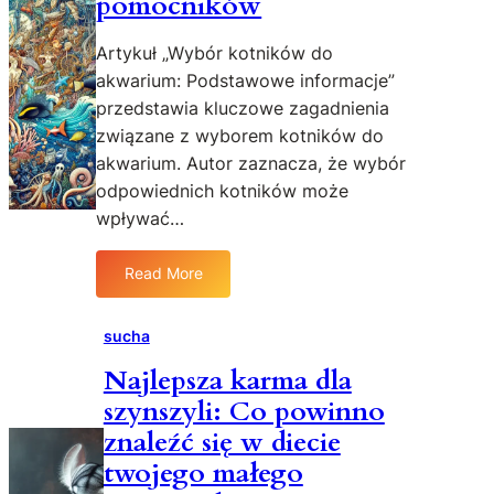
pomocników
ł
u
Artykuł „Wybór kotników do
g
akwarium: Podstawowe informacje”
o
przedstawia kluczowe zagadnienia
t
r
związane z wyborem kotników do
w
akwarium. Autor zaznacza, że wybór
a
odpowiednich kotników może
ł
wpływać…
e
j
Read More
s
:
u
K
s
o
sucha
z
t
Najlepsza karma dla
y
n
d
szynszyli: Co powinno
i
l
k
znaleźć się w diecie
a
i
twojego małego
p
d