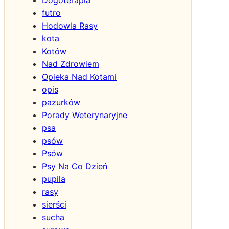
Dogoterapia
n
futro
i
Hodowla Rasy
ę
kota
t
y
Kotów
c
Nad Zdrowiem
h
Opieka Nad Kotami
d
opis
e
pazurków
f
Porady Weterynaryjne
i
psa
c
psów
y
t
Psów
e
Psy Na Co Dzień
m
pupila
w
rasy
o
sierści
d
sucha
y