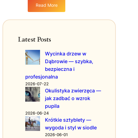
i
Read More
e
c
:
c
t
S
i
w
t
e
o
r
t
i
a
Latest Posts
w
ś
t
o
r
e
j
Wycinka drzew w
o
g
e
Dąbrowie — szybka,
d
i
g
o
bezpieczna i
e
o
w
z
profesjonalna
m
i
a
2026-07-22
a
s
r
Okulistyka zwierzęca —
ł
k
z
jak zadbać o wzrok
e
o
ą
pupila
g
d
2026-06-24
o
z
Krótkie sztyblety —
p
a
wygoda i styl w siodle
r
n
z
2026-06-01
i