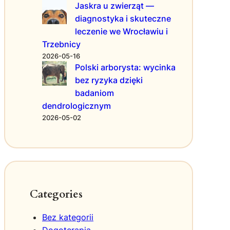
y
Jaskra u zwierząt —
a
j
diagnostyka i skuteczne
s
a
leczenie we Wrocławiu i
u
c
Trzebnicy
s
i
z
2026-05-16
e
ą
Polski arborysta: wycinka
l
w
bez ryzyka dzięki
a
o
badaniom
b
dendrologicznym
s
2026-05-02
z
a
r
a
c
h
d
Categories
o
t
Bez kategorii
k