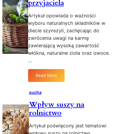
przyjaciela
r
o
z
a
y
Artykuł opowiada o ważności
k
r
w
wyboru naturalnych składników w
o
a
diecie szynszyli, zachęcając do
d
r
zwrócenia uwagi na karmę
y
i
zawierającą wysoką zawartość
u
włókna, naturalne zioła oraz owoce.
m
…
:
W
p
Read More
:
r
N
o
a
sucha
w
j
a
Wpływ suszy na
l
d
rolnictwo
e
z
p
e
s
Artykuł poświęcony jest tematowi
n
z
wpływu suszy na rolnictwo,
i