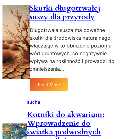
Skutki długotrwałej
suszy dla przyrody
Długotrwała susza ma poważne
skutki dla środowiska naturalnego,
włączając w to obniżenie poziomu
wód gruntowych, co negatywnie
wpływa na roślinność i prowadzi do
zmniejszenia…
Read More
:
S
k
sucha
u
Kotniki do akwarium:
t
Wprowadzenie do
k
i
światka podwodnych
d