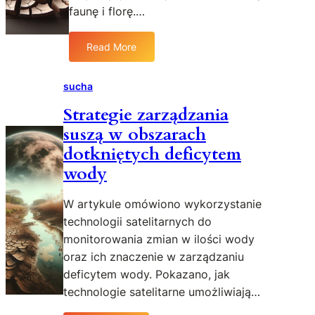
o
p
faunę i florę.…
r
p
o
o
o
m
l
Read More
w
:
o
n
i
W
c
i
n
p
sucha
n
c
n
ł
i
t
Strategie zarządzania
o
y
k
w
z
suszą w obszarach
w
ó
o
n
s
w
dotkniętych deficytem
a
u
wody
l
s
e
z
W artykule omówiono wykorzystanie
ź
y
ć
technologii satelitarnych do
n
s
monitorowania zmian w ilości wody
a
i
r
oraz ich znaczenie w zarządzaniu
ę
o
deficytem wody. Pokazano, jak
w
l
technologie satelitarne umożliwiają…
d
n
i