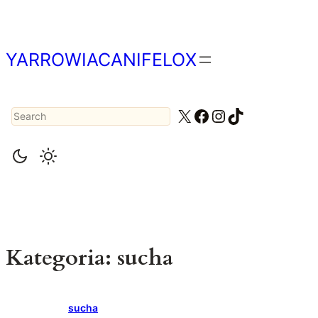
Przejdź
do
treści
YARROWIACANIFELOX
Search
X
Facebook
Instagram
TikTok
Kategoria:
sucha
sucha