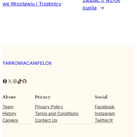
we Wrocławiu i Trzebnicy
pupila
→
YARROWIACANIFELOX
Facebook
X
Instagram
TikTok
GitHub
About
Privacy
Social
Team
Privacy Policy
Facebook
History
Terms and Conditions
Instagram
Careers
Contact Us
Twitter/X