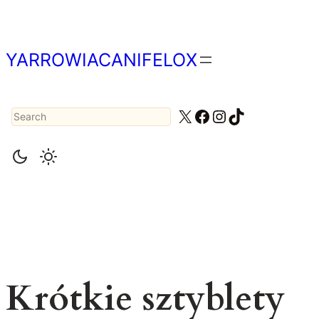
Przejdź
do
treści
YARROWIACANIFELOX
Search
X
Facebook
Instagram
TikTok
Krótkie sztyblety