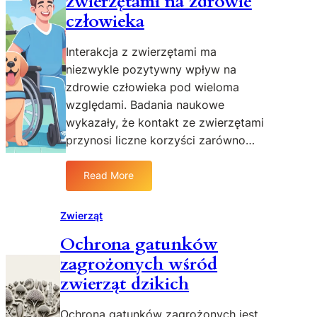
zwierzętami na zdrowie
c
człowieka
i
a
Interakcja z zwierzętami ma
n
niezwykle pozytywny wpływ na
a
zdrowie człowieka pod wieloma
u
względami. Badania naukowe
k
wykazały, że kontakt ze zwierzętami
o
w
przynosi liczne korzyści zarówno…
e
d
Read More
:
o
W
t
p
Zwierząt
y
ł
c
Ochrona gatunków
y
z
zagrożonych wśród
w
ą
i
c
zwierząt dzikich
n
e
t
k
Ochrona gatunków zagrożonych jest