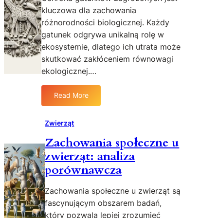
e
o
kluczowa dla zachowania
r
m
różnorodności biologicznej. Każdy
a
u
gatunek odgrywa unikalną rolę w
k
n
ekosystemie, dlatego ich utrata może
c
i
j
skutkować zakłóceniem równowagi
k
i
a
ekologicznej.…
z
c
z
j
Read More
:
w
i
O
i
m
c
e
Zwierząt
i
h
r
ę
Zachowania społeczne u
r
z
d
zwierząt: analiza
o
ę
z
n
t
y
porównawcza
a
a
z
g
m
w
Zachowania społeczne u zwierząt są
a
i
i
fascynującym obszarem badań,
t
n
e
który pozwala lepiej zrozumieć
u
a