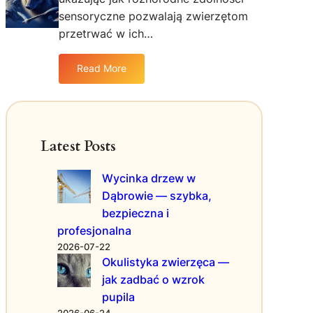
z
n
sensoryczne pozwalają zwierzętom
a
y
p
przetrwać w ich…
c
o
h
r
Read More
g
:
ó
a
N
w
t
i
n
u
e
a
n
s
w
Latest Posts
k
a
c
ó
m
z
Wycinka drzew w
w
o
a
:
Dąbrowie — szybka,
w
j
bezpieczna i
i
a
t
profesjonalna
k
e
2026-07-22
i
z
Okulistyka zwierzęca —
e
m
jak zadbać o wzrok
d
y
pupila
z
s
2026-06-24