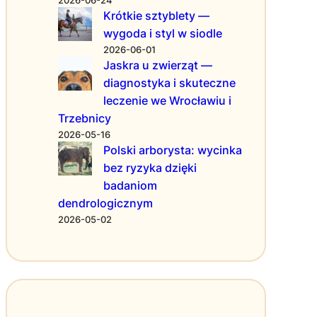
i
ł
Krótkie sztyblety —
a
y
wygoda i styl w siodle
ł
z
2026-06-01
a
w
Jaskra u zwierząt —
n
i
diagnostyka i skuteczne
i
e
a
leczenie we Wrocławiu i
r
p
Trzebnicy
z
o
ą
2026-05-16
d
t
Polski arborysta: wycinka
e
:
bez ryzyka dzięki
j
j
badaniom
m
a
dendrologicznym
o
k
2026-05-02
w
i
a
e
n
z
e
d
s
o
ą
l
n