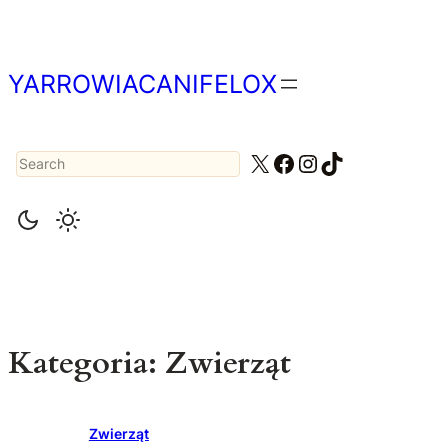
Przejdź
do
treści
YARROWIACANIFELOX
Search
X
Facebook
Instagram
TikTok
Kategoria:
Zwierząt
Zwierząt