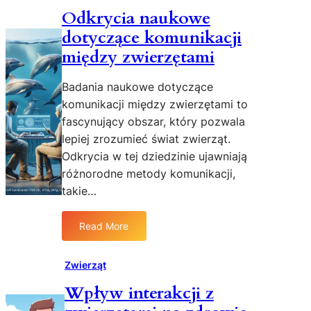
Odkrycia naukowe
dotyczące komunikacji
między zwierzętami
Badania naukowe dotyczące
komunikacji między zwierzętami to
fascynujący obszar, który pozwala
lepiej zrozumieć świat zwierząt.
Odkrycia w tej dziedzinie ujawniają
różnorodne metody komunikacji,
takie…
Read More
:
O
d
Zwierząt
k
Wpływ interakcji z
r
y