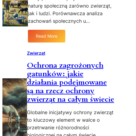
r
naturę społeczną zarówno zwierząt,
n
z
z
jak i ludzi. Porównawcza analiza
k
d
ę
ó
r
zachowań społecznych u…
t
w
o
a
z
w
m
Read More
:
a
i
i
Z
g
e
a
Zwierząt
r
c
c
o
z
Ochrona zagrożonych
h
ż
ł
gatunków: jakie
o
o
o
w
n
w
działania podejmowane
a
y
i
są na rzecz ochrony
n
c
e
zwierząt na całym świecie
i
h
k
a
w
a
Globalne inicjatywy ochrony zwierząt
s
ś
p
to kluczowy element w walce o
r
o
ó
przetrwanie różnorodności
ł
d
biologicznej na całym świecie.