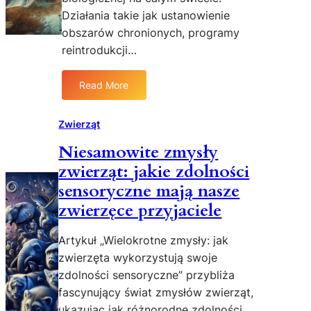
e
z
Działania takie jak ustanowienie
c
w
obszarów chronionych, programy
z
i
reintrodukcji…
n
e
e
r
u
Read More
z
:
z
ą
O
w
t
c
Zwierząt
i
d
h
e
z
Niesamowite zmysły
r
r
i
zwierząt: jakie zdolności
o
z
k
n
sensoryczne mają nasze
ą
i
a
zwierzęce przyjaciele
t
c
z
:
h
a
a
Artykuł „Wielokrotne zmysły: jak
g
n
zwierzęta wykorzystują swoje
r
a
zdolności sensoryczne” przybliża
o
l
ż
fascynujący świat zmysłów zwierząt,
i
o
ukazując jak różnorodne zdolności