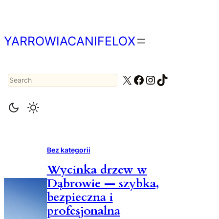
Przejdź
do
treści
YARROWIACANIFELOX
Search
X
Facebook
Instagram
TikTok
Bez kategorii
Wycinka drzew w
Dąbrowie — szybka,
bezpieczna i
profesjonalna