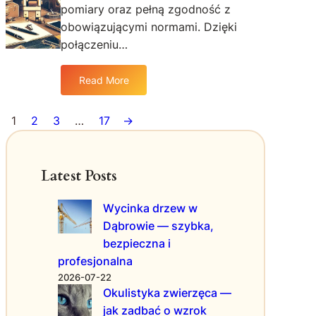
ę
pomiary oraz pełną zgodność z
p
s
c
l
n
obowiązującymi normami. Dzięki
e
e
e
połączeniu…
g
k
n
o
s
a
Read More
:
o
r
P
w
z
r
e
ę
1
2
3
…
17
→
o
p
d
f
r
z
e
a
i
Latest Posts
s
w
e
j
o
p
Wycinka drzew w
o
i
r
Dąbrowie — szybka,
n
k
o
a
s
m
bezpieczna i
l
i
o
profesjonalna
n
ę
c
2026-07-22
e
g
j
Okulistyka zwierzęca —
u
o
i
jak zadbać o wzrok