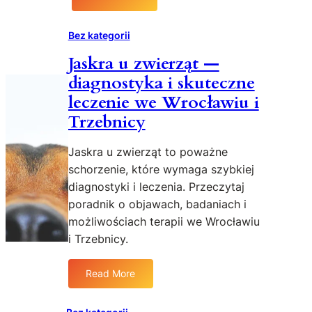
:
r
z
K
z
p
r
Bez kategorii
ę
i
ó
c
Jaskra u zwierząt —
e
t
a
c
diagnostyka i skuteczne
k
—
z
i
leczenie we Wrocławiu i
j
n
e
Trzebnicy
a
a
s
k
i
z
z
Jaskra u zwierząt to poważne
p
t
a
r
schorzenie, które wymaga szybkiej
y
d
o
diagnostyki i leczenia. Przeczytaj
b
b
f
l
poradnik o objawach, badaniach i
a
e
e
możliwościach terapii we Wrocławiu
ć
s
t
i Trzebnicy.
o
j
y
w
o
—
z
Read More
n
w
:
r
a
y
J
o
l
g
a