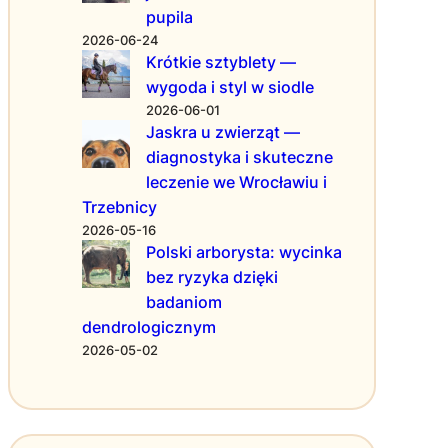
s
w
T
pupila
ł
o
w
2026-06-24
u
ś
o
Krótkie sztyblety —
g
ć
j
wygoda i styl w siodle
i
d
e
2026-06-01
g
l
j
Jaskra u zwierząt —
e
a
o
diagnostyka i skuteczne
o
f
f
leczenie we Wrocławiu i
d
i
e
e
r
r
Trzebnicy
z
m
t
2026-05-16
y
w
y
Polski arborysta: wycinka
j
W
bez ryzyka dzięki
n
a
badaniom
e
r
dendrologicznym
–
s
2026-05-02
g
z
e
a
o
w
d
i
e
e