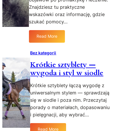
e
Znajdziesz tu praktyczne
w
wskazówki oraz informację, gdzie
w
D
szukać pomocy…
ą
b
Read More
:
r
O
o
k
Bez kategorii
w
u
i
Krótkie sztyblety —
l
e
wygoda i styl w siodle
i
—
s
s
t
Krótkie sztyblety łączą wygodę z
z
y
y
uniwersalnym stylem — sprawdzają
k
b
się w siodle i poza nim. Przeczytaj
a
k
porady o materiałach, dopasowaniu
z
a
i pielęgnacji, aby wybrać…
w
,
i
b
e
Read More
e