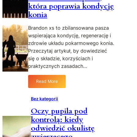
s
która poprawia kondycję
k
t
i
konia
y
a
k
r
Brandon xs to zbilansowana pasza
a
b
wspierająca kondycję, regenerację i
i
o
zdrowie układu pokarmowego konia.
s
r
Przeczytaj artykuł, by dowiedzieć
k
y
u
się o składzie, korzyściach i
s
t
t
praktycznych zasadach…
e
a
c
:
Read More
:
z
w
B
n
y
r
e
Bez kategorii
c
a
l
i
Oczy pupila pod
n
e
n
kontrolą: kiedy
d
c
k
o
z
a
odwiedzić okulistę
n
e
b
zwierzęcego