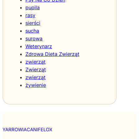
s
pupila
k
rasy
i
sierści
sucha
surowa
Weterynarz
Zdrowa Dieta Zwierząt
zwierząt
Zwierząt
zwierząt
żywienie
YARROWIACANIFELOX