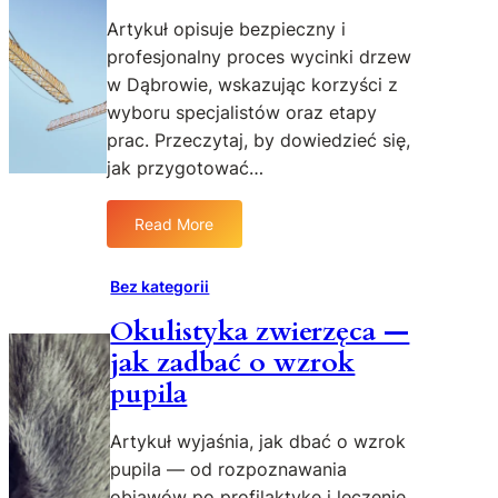
Artykuł opisuje bezpieczny i
profesjonalny proces wycinki drzew
w Dąbrowie, wskazując korzyści z
wyboru specjalistów oraz etapy
prac. Przeczytaj, by dowiedzieć się,
jak przygotować…
Read More
:
W
y
Bez kategorii
c
Okulistyka zwierzęca —
i
jak zadbać o wzrok
n
k
pupila
a
d
Artykuł wyjaśnia, jak dbać o wzrok
r
pupila — od rozpoznawania
z
objawów po profilaktykę i leczenie.