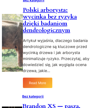
Bez kategorii
k
n
o
s
p
a
Polski arborysta:
d
k
u
a
wycinka bez ryzyka
r
p
i
a
dzięki badaniom
i
s
u
l
dendrologicznym
t
z
a
y
w
Artykuł wyjaśnia, dlaczego badania
l
i
dendrologiczne są kluczowe przed
w
e
s
wycinką drzewa i jak arborysta
r
i
z
minimalizuje ryzyko. Przeczytaj, aby
o
ą
dowiedzieć się, jak wygląda ocena
d
t
drzewa, jakie…
l
—
e
d
Read More
i
:
a
P
g
o
Bez kategorii
n
l
Brandon XS — pasza,
o
s