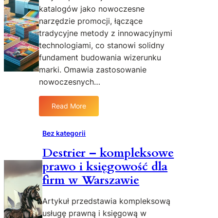
katalogów jako nowoczesne
a
i
p
m
k
c
narzędzie promocji, łączące
o
d
o
y
d
e
tradycyjne metody z innowacyjnymi
n
k
n
technologiami, co stanowi solidny
d
o
d
fundament budowania wizerunku
y
n
r
marki. Omawia zastosowanie
c
t
o
nowoczesnych…
j
r
l
ę
o
o
k
Read More
l
g
:
o
ą
i
D
n
:
c
r
Bez kategorii
i
k
z
u
a
i
n
Destrier – kompleksowe
k
e
y
prawo i księgowość dla
o
d
m
w
firm w Warszawie
y
a
o
n
Artykuł przedstawia kompleksową
d
i
usługę prawną i księgową w
w
e