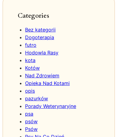
t
a
Categories
M
o
Bez kategorii
s
Dogoterapia
i
futro
n
Hodowla Rasy
a
d
kota
l
Kotów
a
Nad Zdrowiem
W
Opieka Nad Kotami
i
opis
e
pazurków
l
Porady Weterynaryjne
k
psa
o
p
psów
o
Psów
l
Psy Na Co Dzień