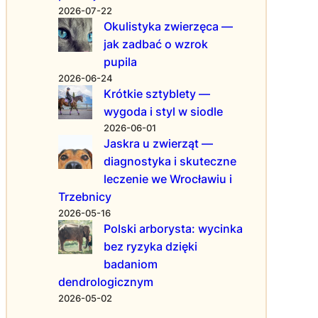
t
e
2026-07-22
u
n
Okulistyka zwierzęca —
c
d
jak zadbać o wzrok
e
y
pupila
w
2026-06-24
z
Krótkie sztyblety —
d
wygoda i styl w siodle
o
2026-06-01
b
Jaskra u zwierząt —
i
diagnostyka i skuteczne
e
leczenie we Wrocławiu i
n
i
Trzebnicy
u
2026-05-16
p
Polski arborysta: wycinka
a
bez ryzyka dzięki
z
badaniom
n
dendrologicznym
o
2026-05-02
k