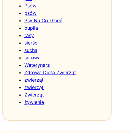
w
Psów
m
psów
o
Psy Na Co Dzień
d
pupila
y
rasy
sierści
sucha
surowa
Weterynarz
Zdrowa Dieta Zwierząt
zwierząt
zwierząt
Zwierząt
żywienie