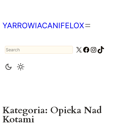
Przejdź
do
treści
YARROWIACANIFELOX
Search
X
Facebook
Instagram
TikTok
Kategoria:
Opieka Nad
Kotami