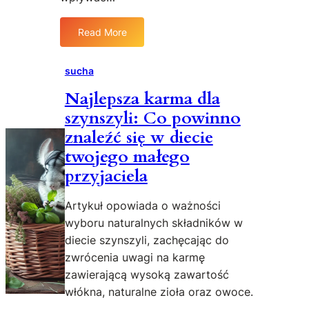
e
ó
e
j
w
ż
Read More
s
:
?
y
u
K
P
w
s
o
sucha
o
i
z
t
r
e
Najlepsza karma dla
y
n
a
n
d
szynszyli: Co powinno
i
d
i
l
k
n
znaleźć się w diecie
e
a
i
i
twojego małego
p
d
k
przyjaciela
r
o
d
z
a
l
y
Artykuł opowiada o ważności
k
a
r
w
wyboru naturalnych składników w
w
o
a
ł
diecie szynszyli, zachęcając do
d
r
a
zwrócenia uwagi na karmę
y
i
ś
zawierającą wysoką zawartość
u
c
włókna, naturalne zioła oraz owoce.
m
i