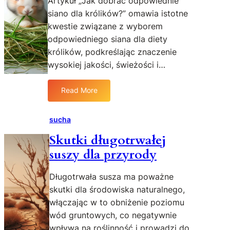
Artykuł „Jak dobrać odpowiednie
k
ś
siano dla królików?” omawia istotne
o
c
kwestie związane z wyborem
p
i
odpowiedniego siana dla diety
o
n
królików, podkreślając znaczenie
d
a
s
wysokiej jakości, świeżości i…
n
t
i
a
e
Read More
:
w
d
J
a
r
a
sucha
d
z
k
i
e
Skutki długotrwałej
i
e
w
suszy dla przyrody
e
t
m
s
y
o
i
Długotrwała susza ma poważne
k
ż
a
r
skutki dla środowiska naturalnego,
e
n
ó
b
włączając w to obniżenie poziomu
o
l
y
wód gruntowych, co negatywnie
j
i
ć
wpływa na roślinność i prowadzi do