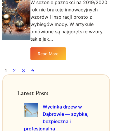
W sezonie paznokci na 2019/2020
g
o
rok nie brakuje innowacyjnych
o
p
wzorów i inspiracji prosto z
m
i
a
s
wybiegów mody. W artykule
ł
u
omówione są najgorętsze wzory,
e
w
takie jak…
g
l
o
i
Read More
p
t
:
r
e
N
z
r
a
1
2
3
→
y
a
j
j
t
n
a
u
o
Latest Posts
c
r
w
i
z
s
Wycinka drzew w
e
e
z
l
i
Dąbrowie — szybka,
e
a
s
t
bezpieczna i
z
r
profesjonalna