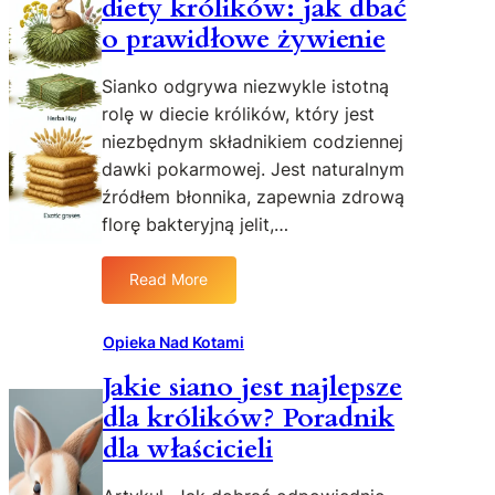
diety królików: jak dbać
o
n
o prawidłowe żywienie
a
c
Sianko odgrywa niezwykle istotną
m
rolę w diecie królików, który jest
e
niezbędnym składnikiem codziennej
n
dawki pokarmowej. Jest naturalnym
t
źródłem błonnika, zapewnia zdrową
a
r
florę bakteryjną jelit,…
z
a
Read More
:
:
S
D
i
Opieka Nad Kotami
l
a
a
Jakie siano jest najlepsze
n
c
dla królików? Poradnik
k
z
o
e
dla właścicieli
j
g
a
o