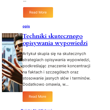
…
:
c
W
i
p
Read More
e
:
r
l
N
o
i
a
opis
w
j
a
Techniki skutecznego
l
d
opisywania wypowiedzi
e
z
p
e
s
Artykuł skupia się na skutecznych
n
z
strategiach opisywania wypowiedzi,
i
a
podkreślając znaczenie koncentracji
e
k
d
na faktach i szczegółach oraz
a
o
stosowanie jasnych słów i terminów.
r
ś
Dodatkowo omawia, w…
m
w
a
i
d
Read More
a
:
l
t
T
a
k
e