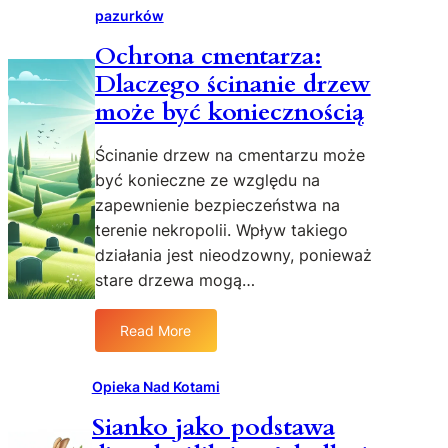
pazurków
Ochrona cmentarza:
Dlaczego ścinanie drzew
może być koniecznością
Ścinanie drzew na cmentarzu może
być konieczne ze względu na
zapewnienie bezpieczeństwa na
terenie nekropolii. Wpływ takiego
działania jest nieodzowny, ponieważ
stare drzewa mogą…
Read More
:
O
c
Opieka Nad Kotami
h
Sianko jako podstawa
r