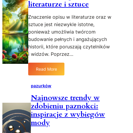
literaturze i sztuce
a
w
s
a
d
y
l
b
Znaczenie opisu w literaturze oraz w
w
e
a
a
sztuce jest niezwykle istotne,
ź
ć
n
ponieważ umożliwia twórcom
ć
o
i
budowanie pełnych i angażujących
s
z
a
i
historii, które poruszają czytelników
d
w
ę
i widzów. Poprzez…
r
y
w
o
p
d
w
o
Read More
i
:
i
w
e
Z
e
i
c
n
pazurków
k
e
i
a
o
d
Najnowsze trendy w
e
c
t
z
zdobieniu paznokci:
t
z
a
i
w
e
inspiracje z wybiegów
?
o
n
mody
j
i
e
e