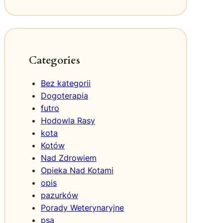
c
i
:
i
n
s
Categories
p
i
Bez kategorii
r
Dogoterapia
a
futro
c
Hodowla Rasy
j
e
kota
z
Kotów
w
Nad Zdrowiem
y
Opieka Nad Kotami
b
opis
i
pazurków
e
Porady Weterynaryjne
g
psa
ó