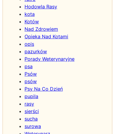
Hodowla Rasy
kota
Kotów
Nad Zdrowiem
Opieka Nad Kotami
opis
pazurków
Porady Weterynaryjne
psa
Psów
psów
Psy Na Co Dzień
pupila
rasy
sierści
sucha
surowa
Weterynarz