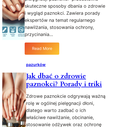
c
e
skuteczne sposoby dbania o zdrowie
i
t
i wygląd paznokci. Zawiera porady
n
r
ekspertów na temat regularnego
a
e
nawilżania, stosowania ochrony,
n
n
i
przycinania…
d
e
y
d
w
Read More
:
r
z
J
z
d
a
pazurków
e
o
k
w
b
Jak dbać o zdrowie
d
m
i
paznokci? Porady i triki
b
o
e
a
ż
n
ć
Zdrowe paznokcie odgrywają ważną
e
i
o
b
rolę w ogólnej pielęgnacji dłoni,
u
p
y
p
dlatego warto zadbać o ich
a
ć
a
właściwe nawilżanie, obcinanie,
z
k
z
stosowanie odżywek oraz ochronę
n
o