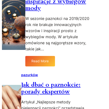
inspiracje z wybiegów
a
mody
c
m
W sezonie paznokci na 2019/2020
e
rok nie brakuje innowacyjnych
n
wzorów i inspiracji prosto z
t
a
wybiegów mody. W artykule
r
omówione są najgorętsze wzory,
z
takie jak…
a
:
Read More
D
:
l
N
a
a
pazurków
c
j
Jak dbać o paznokcie:
z
n
e
porady ekspertów
o
g
w
o
s
Artykuł „Najlepsze metody
ś
z
pielęgnacji paznokci” przedstawia