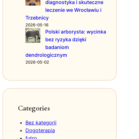
diagnostyka i skuteczne
w
leczenie we Wrocławiu i
s
Trzebnicy
t
y
2026-05-16
l
Polski arborysta: wycinka
i
bez ryzyka dzięki
z
badaniom
a
dendrologicznym
c
2026-05-02
j
i
p
a
z
n
o
Categories
k
c
Bez kategorii
i
Dogoterapia
futro