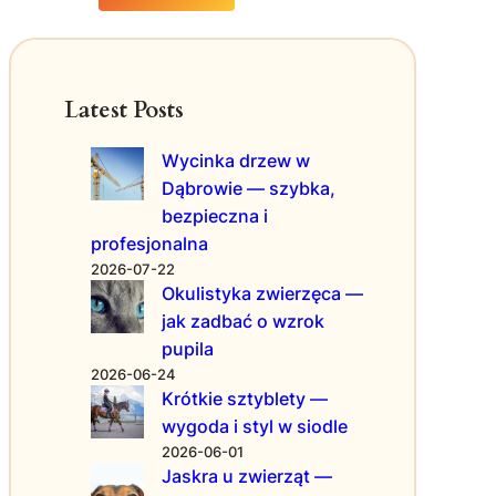
a
w
e
1
z
g
0
n
ó
n
o
w
i
k
Latest Posts
m
e
c
o
z
i
Wycinka drzew w
d
w
?
Dąbrowie — szybka,
y
y
P
bezpieczna i
k
o
ł
profesjonalna
r
y
a
2026-07-22
c
Okulistyka zwierzęca —
d
h
y
jak zadbać o wzrok
s
i
pupila
p
t
2026-06-24
o
r
Krótkie sztyblety —
s
i
wygoda i styl w siodle
o
k
2026-06-01
b
i
Jaskra u zwierząt —
ó