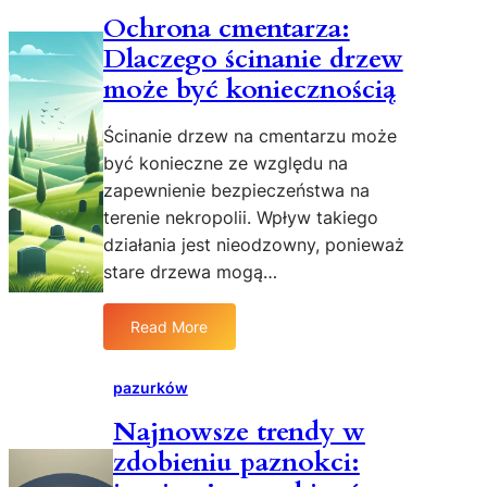
Ochrona cmentarza:
Dlaczego ścinanie drzew
może być koniecznością
Ścinanie drzew na cmentarzu może
być konieczne ze względu na
zapewnienie bezpieczeństwa na
terenie nekropolii. Wpływ takiego
działania jest nieodzowny, ponieważ
stare drzewa mogą…
Read More
:
O
c
pazurków
h
Najnowsze trendy w
r
zdobieniu paznokci:
o
n