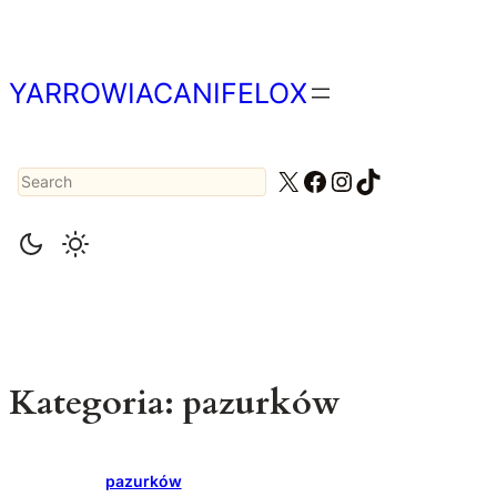
Przejdź
do
treści
YARROWIACANIFELOX
Search
X
Facebook
Instagram
TikTok
Kategoria:
pazurków
pazurków