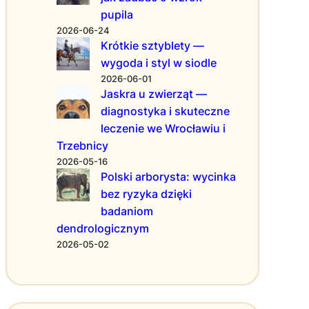
i
r
pupila
e
a
2026-06-24
k
ć
Krótkie sztyblety —
o
o
wygoda i styl w siodle
t
d
2026-06-01
a
p
Jaskra u zwierząt —
?
o
diagnostyka i skuteczne
P
w
leczenie we Wrocławiu i
r
i
Trzebnicy
a
e
k
d
2026-05-16
t
n
Polski arborysta: wycinka
y
i
bez ryzyka dzięki
c
e
badaniom
z
a
dendrologicznym
n
k
2026-05-02
e
c
w
e
s
s
k
o