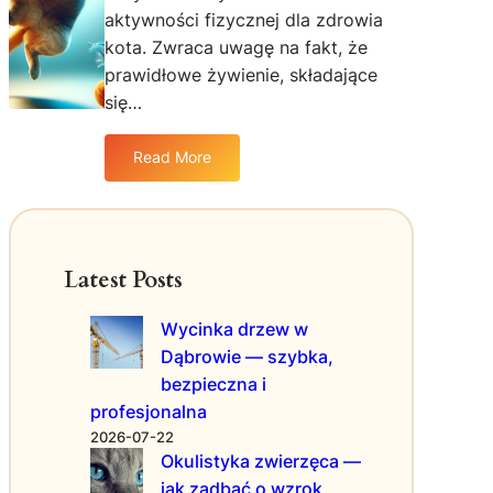
a
aktywności fizycznej dla zdrowia
b
n
kota. Zwraca uwagę na fakt, że
a
i
w
prawidłowe żywienie, składające
u
k
k
się…
i
o
d
t
Read More
:
l
ó
J
a
w
a
k
k
o
d
t
Latest Posts
b
ó
a
w
Wycinka drzew w
ć
–
Dąbrowie — szybka,
o
j
bezpieczna i
z
a
d
k
profesjonalna
r
w
2026-07-22
o
y
Okulistyka zwierzęca —
w
b
jak zadbać o wzrok