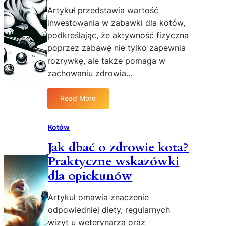
u
Artykuł przedstawia wartość
j
inwestowania w zabawki dla kotów,
ą
podkreślając, że aktywność fizyczna
c
poprzez zabawę nie tylko zapewnia
y
rozrywkę, ale także pomaga w
c
h
zachowaniu zdrowia…
f
a
Read More
:
k
N
t
a
Kotów
ó
j
w
Jak dbać o zdrowie kota?
l
o
Praktyczne wskazówki
e
z
p
a
dla opiekunów
s
c
z
h
Artykuł omawia znaczenie
e
o
odpowiedniej diety, regularnych
z
w
wizyt u weterynarza oraz
a