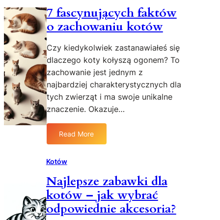
7 fascynujących faktów
o zachowaniu kotów
Czy kiedykolwiek zastanawiałeś się
dlaczego koty kołyszą ogonem? To
zachowanie jest jednym z
najbardziej charakterystycznych dla
tych zwierząt i ma swoje unikalne
znaczenie. Okazuje…
Read More
:
7
f
Kotów
a
Najlepsze zabawki dla
s
kotów – jak wybrać
c
y
odpowiednie akcesoria?
n