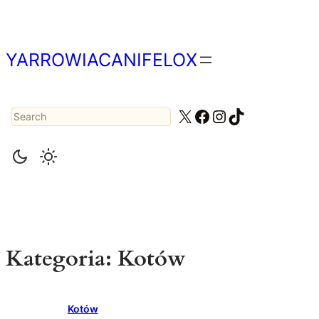
Przejdź
do
treści
YARROWIACANIFELOX
Search
X
Facebook
Instagram
TikTok
Kategoria:
Kotów
Kotów