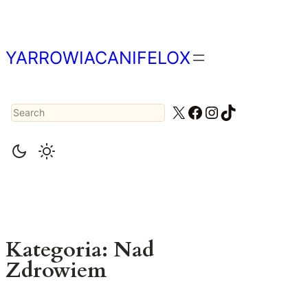
Przejdź
do
treści
YARROWIACANIFELOX
Search
X
Facebook
Instagram
TikTok
Kategoria:
Nad
Zdrowiem