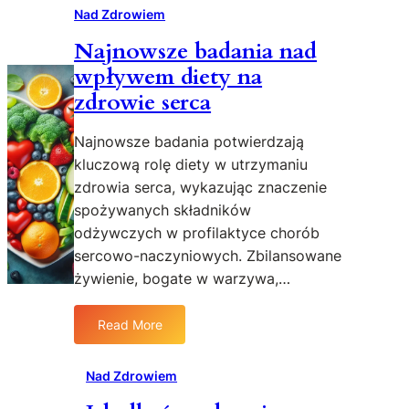
Nad Zdrowiem
Najnowsze badania nad
wpływem diety na
zdrowie serca
Najnowsze badania potwierdzają
kluczową rolę diety w utrzymaniu
zdrowia serca, wykazując znaczenie
spożywanych składników
odżywczych w profilaktyce chorób
sercowo-naczyniowych. Zbilansowane
żywienie, bogate w warzywa,…
Read More
:
N
a
Nad Zdrowiem
j