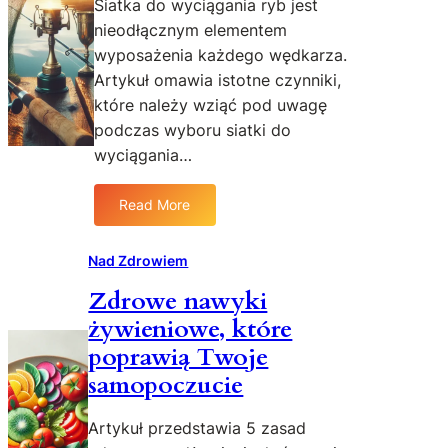
Siatka do wyciągania ryb jest
o
u
a
nieodłącznym elementem
r
s
a
wyposażenia każdego wędkarza.
o
d
w
Artykuł omawia istotne czynniki,
n
e
które należy wziąć pod uwagę
i
–
podczas wyboru siatki do
k
i
wyciągania…
d
d
l
e
Read More
a
a
:
k
l
S
a
n
i
Nad Zdrowiem
ż
e
a
d
Zdrowe nawyki
r
t
e
o
żywieniowe, które
k
g
z
a
poprawią Twoje
o
w
d
samopoczucie
i
o
ą
w
Artykuł przedstawia 5 zasad
z
y