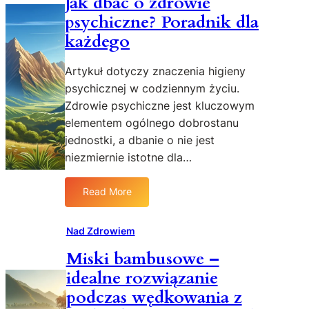
Jak dbać o zdrowie
n
psychiczne? Poradnik dla
o
w
każdego
s
z
Artykuł dotyczy znaczenia higieny
e
psychicznej w codziennym życiu.
b
Zdrowie psychiczne jest kluczowym
a
elementem ogólnego dobrostanu
d
jednostki, a dbanie o nie jest
a
n
niezmiernie istotne dla…
i
a
Read More
:
n
J
a
a
Nad Zdrowiem
d
k
w
Miski bambusowe –
d
p
idealne rozwiązanie
b
ł
a
y
podczas wędkowania z
ć
w