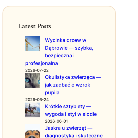
1
b
r
e
0
ó
m
P
w
o
r
n
n
Latest Posts
o
a
i
s
P
a
Wycinka drzew w
t
o
c
Dąbrowie — szybka,
y
p
i
bezpieczna i
c
r
a
h
profesjonalna
a
ł
R
w
a
2026-07-22
u
Okulistyka zwierzęca —
ę
i
c
Z
u
jak zadbać o wzrok
h
d
m
pupila
ó
r
y
2026-06-24
w
o
s
Krótkie sztyblety —
,
w
ł
wygoda i styl w siodle
K
i
u
2026-06-01
t
a
Jaskra u zwierząt —
ó
P
diagnostyka i skuteczne
r