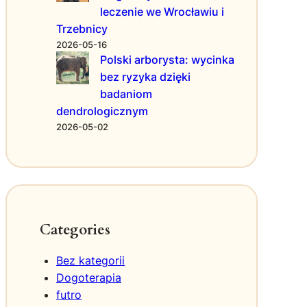
s
leczenie we Wrocławiu i
e
y
Trzebnicy
P
c
o
2026-05-16
h
p
Polski arborysta: wycinka
i
r
c
bez ryzyka dzięki
a
z
badaniom
w
n
dendrologicznym
i
e
2026-05-02
ą
g
T
o
w
o
j
e
Z
Categories
d
r
Bez kategorii
o
Dogoterapia
w
futro
i