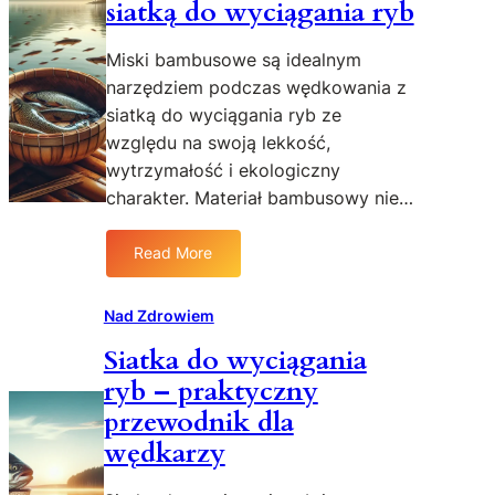
siatką do wyciągania ryb
o
e
z
m
Miski bambusowe są idealnym
d
d
narzędziem podczas wędkowania z
r
i
siatką do wyciągania ryb ze
o
e
w
względu na swoją lekkość,
t
i
y
wytrzymałość i ekologiczny
e
n
charakter. Materiał bambusowy nie…
p
a
s
z
Read More
y
:
d
c
M
r
h
i
o
Nad Zdrowiem
i
s
w
Siatka do wyciągania
c
k
i
z
ryb – praktyczny
i
e
n
b
s
przewodnik dla
e
a
e
wędkarzy
?
m
r
P
b
c