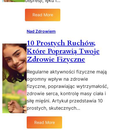
depresji, lęku i…
y
z
c
a
b
y
y
w
Read More
:
n
i
5
i
ą
N
e
Nad Zdrowiem
T
a
h
w
10 Prostych Ruchów,
t
o
o
Które Poprawią Twoje
u
l
j
r
i
e
Zdrowie Fizyczne
a
s
s
l
t
a
Regularne aktywności fizyczne mają
n
y
m
ogromny wpływ na zdrowie
y
c
o
fizyczne, poprawiając wytrzymałość,
c
z
p
zdrowie serca, kontrolę masy ciała i
h
n
o
siłę mięśni. Artykuł przedstawia 10
S
e
c
p
j
prostych, skutecznych…
z
o
:
u
s
h
c
Read More
:
o
a
i