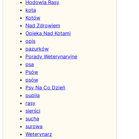
Hodowla Rasy
e
kota
F
i
Kotów
z
Nad Zdrowiem
y
Opieka Nad Kotami
c
opis
z
pazurków
n
Porady Weterynaryjne
e
psa
Psów
psów
Psy Na Co Dzień
pupila
rasy
sierści
sucha
surowa
Weterynarz