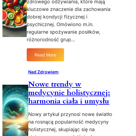
a
zdrowego odżywiania, które mają
c
n
kluczowe znaczenie dla zachowania
i
i
ą
dobrej kondycji fizycznej i
e
g
psychicznej. Omówiono m.in.
p
a
regularne spożywanie posiłków,
o
n
różnorodność grup…
d
i
c
a
z
Read More
r
:
a
y
Z
s
b
d
Nad Zdrowiem
w
–
r
ę
Nowe trendy w
p
o
d
r
medycynie holistycznej:
w
k
a
e
harmonia ciała i umysłu
o
k
n
w
t
a
Nowy artykuł przynosi nowe światło
a
y
w
n
na rosnącą popularność medycyny
c
y
i
holistycznej, skupiając się na
z
k
a
n