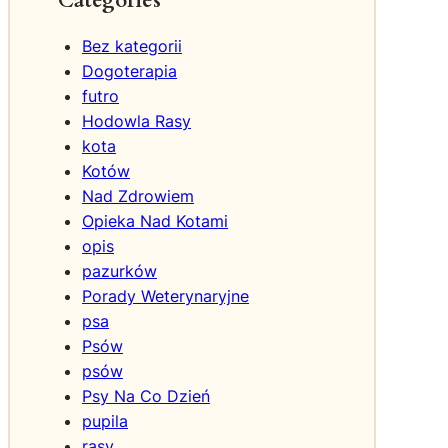
Categories
u
d
Bez kategorii
z
Dogoterapia
k
futro
i
Hodowla Rasy
m
kota
i
Kotów
Nad Zdrowiem
Opieka Nad Kotami
opis
pazurków
Porady Weterynaryjne
psa
Psów
psów
Psy Na Co Dzień
pupila
rasy