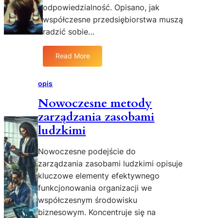
i
odpowiedzialność. Opisano, jak
s
a
u
współczesne przedsiębiorstwa muszą
w
w
radzić sobie…
y
l
p
i
o
Read More
:
t
w
W
e
i
y
r
opis
e
z
a
d
Nowoczesne metody
w
t
z
zarządzania zasobami
a
u
i
n
r
ludzkimi
i
z
a
e
Nowoczesne podejście do
e
i
zarządzania zasobami ludzkimi opisuje
t
s
kluczowe elementy efektywnego
y
z
funkcjonowania organizacji we
c
t
współczesnym środowisku
z
u
n
c
biznesowym. Koncentruje się na