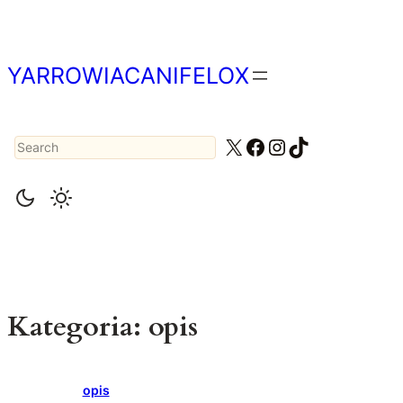
Przejdź
do
treści
YARROWIACANIFELOX
Search
X
Facebook
Instagram
TikTok
Kategoria:
opis
opis