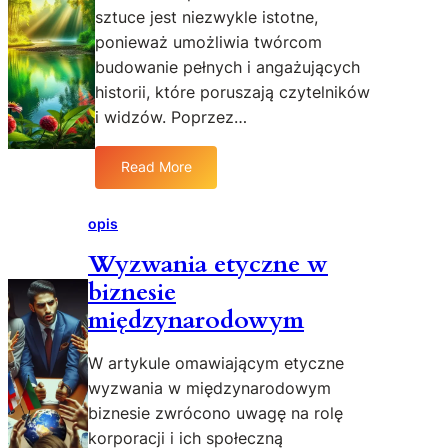
i
sztuce jest niezwykle istotne,
s
ponieważ umożliwia twórcom
k
budowanie pełnych i angażujących
u
historii, które poruszają czytelników
t
i widzów. Poprzez…
e
c
z
Read More
:
n
Z
e
n
opis
g
a
o
Wyzwania etyczne w
c
o
biznesie
z
p
e
międzynarodowym
i
n
s
i
W artykule omawiającym etyczne
y
e
w
wyzwania w międzynarodowym
o
a
biznesie zwrócono uwagę na rolę
p
n
korporacji i ich społeczną
i