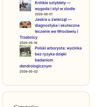
y
Krótkie sztyblety —
o
z
wygoda i styl w siodle
w
a
2026-06-01
y
r
Jaskra u zwierząt —
m
z
diagnostyka i skuteczne
ą
leczenie we Wrocławiu i
d
Trzebnicy
z
a
2026-05-16
n
Polski arborysta: wycinka
i
bez ryzyka dzięki
a
badaniom
z
dendrologicznym
a
2026-05-02
s
o
b
a
m
i
l