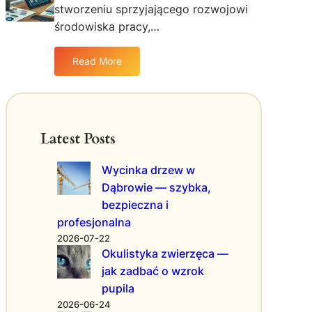
e
e
stworzeniu sprzyjającego rozwojowi
w
środowiska pracy,…
b
i
Read More
z
:
n
N
e
o
s
w
i
o
Latest Posts
e
c
m
z
Wycinka drzew w
i
e
Dąbrowie — szybka,
ę
s
d
bezpieczna i
n
z
e
profesjonalna
y
m
2026-07-22
n
e
Okulistyka zwierzęca —
a
t
jak zadbać o wzrok
r
o
pupila
o
d
2026-06-24
d