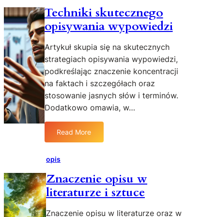
Techniki skutecznego
opisywania wypowiedzi
Artykuł skupia się na skutecznych
strategiach opisywania wypowiedzi,
podkreślając znaczenie koncentracji
na faktach i szczegółach oraz
stosowanie jasnych słów i terminów.
Dodatkowo omawia, w…
Read More
:
T
e
opis
c
Znaczenie opisu w
h
literaturze i sztuce
n
i
k
Znaczenie opisu w literaturze oraz w