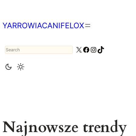
Przejdź
do
treści
YARROWIACANIFELOX
Search
X
Facebook
Instagram
TikTok
Najnowsze trendy