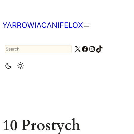
Przejdź
do
treści
YARROWIACANIFELOX
Search
X
Facebook
Instagram
TikTok
10 Prostych