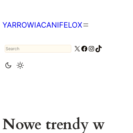
Przejdź
do
treści
YARROWIACANIFELOX
Search
X
Facebook
Instagram
TikTok
Nowe trendy w