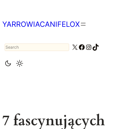
Przejdź
do
treści
YARROWIACANIFELOX
Search
X
Facebook
Instagram
TikTok
7 fascynujących