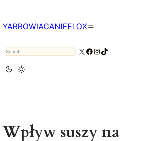
Przejdź
do
treści
YARROWIACANIFELOX
Search
X
Facebook
Instagram
TikTok
Wpływ suszy na