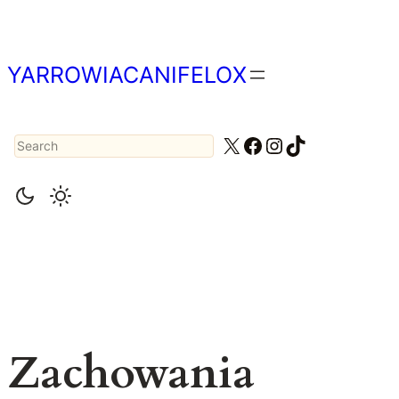
Przejdź
do
treści
YARROWIACANIFELOX
Search
X
Facebook
Instagram
TikTok
Zachowania