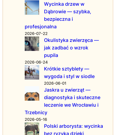
r
Wycinka drzew w
a
o
Dąbrowie — szybka,
ć
w
i
bezpieczna i
i
d
profesjonalna
e
e
2026-07-22
i
a
Okulistyka zwierzęca —
K
l
jak zadbać o wzrok
o
n
pupila
m
e
f
2026-06-24
,
Krótkie sztyblety —
o
s
r
wygoda i styl w siodle
p
t
2026-06-01
e
T
Jaskra u zwierząt —
r
w
diagnostyka i skuteczne
s
o
leczenie we Wrocławiu i
o
j
n
Trzebnicy
e
a
2026-05-16
g
l
Polski arborysta: wycinka
o
i
bez ryzyka dzięki
K