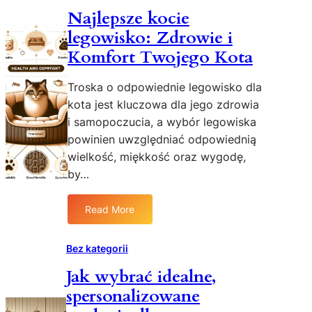
Najlepsze kocie
legowisko: Zdrowie i
Komfort Twojego Kota
Troska o odpowiednie legowisko dla
kota jest kluczowa dla jego zdrowia
i samopoczucia, a wybór legowiska
powinien uwzględniać odpowiednią
wielkość, miękkość oraz wygodę,
by…
Read More
:
N
a
Bez kategorii
j
Jak wybrać idealne,
l
spersonalizowane
e
p