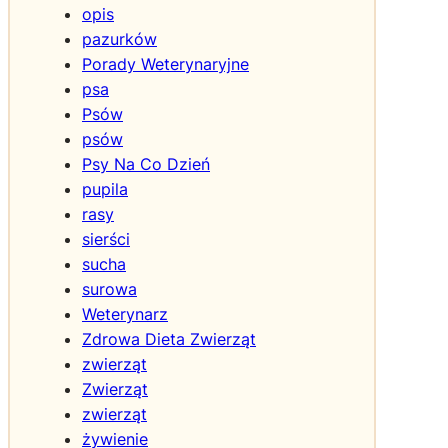
n
opis
a
pazurków
w
Porady Weterynaryjne
y
psa
m
i
Psów
a
psów
r
Psy Na Co Dzień
d
pupila
l
rasy
a
sierści
o
sucha
d
m
surowa
i
Weterynarz
a
Zdrowa Dieta Zwierząt
n
zwierząt
y
Zwierząt
r
zwierząt
a
żywienie
s