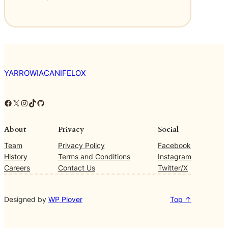
o
w
y
c
h
YARROWIACANIFELOX
Facebook
X
Instagram
TikTok
GitHub
About
Privacy
Social
Team
Privacy Policy
Facebook
History
Terms and Conditions
Instagram
Careers
Contact Us
Twitter/X
Designed by
WP Plover
Top ↑