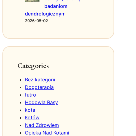
z
badaniom
o
o
dendrologicznym
t
w
a
2026-05-02
a
n
e
p
o
s
ł
Categories
a
n
Bez kategorii
i
Dogoterapia
e
futro
d
Hodowla Rasy
l
a
kota
p
Kotów
s
Nad Zdrowiem
a
Opieka Nad Kotami