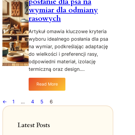
posłanie dla psa na
s
wymiar dla odmiany
z
rasowych
e
k
Artykuł omawia kluczowe kryteria
o
c
wyboru idealnego posłania dla psa
i
na wymiar, podkreślając adaptację
e
do wielkości i preferencji rasy,
l
odpowiedni materiał, izolację
e
termiczną oraz design.…
g
o
Read More
w
:
i
J
s
a
←
1
…
4
5
6
k
k
o
w
:
y
Latest Posts
Z
b
d
r