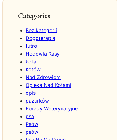
t
a
Categories
M
o
Bez kategorii
s
Dogoterapia
i
futro
n
Hodowla Rasy
a
d
kota
l
Kotów
a
Nad Zdrowiem
W
Opieka Nad Kotami
i
opis
e
pazurków
l
Porady Weterynaryjne
k
psa
o
p
Psów
o
psów
l
Psy Na Co Dzień