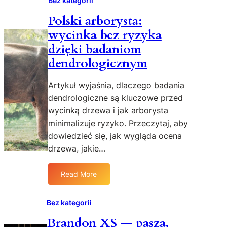
Bez kategorii
k
n
o
s
p
a
Polski arborysta:
d
k
u
a
wycinka bez ryzyka
r
p
i
a
dzięki badaniom
i
s
u
l
dendrologicznym
t
z
a
y
w
Artykuł wyjaśnia, dlaczego badania
l
i
dendrologiczne są kluczowe przed
w
e
s
wycinką drzewa i jak arborysta
r
i
z
minimalizuje ryzyko. Przeczytaj, aby
o
ą
dowiedzieć się, jak wygląda ocena
d
t
drzewa, jakie…
l
—
e
d
Read More
i
:
a
P
g
o
Bez kategorii
n
l
Brandon XS — pasza,
o
s