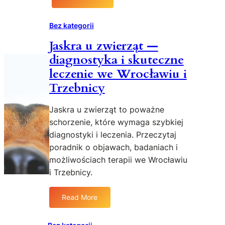
:
r
z
K
z
p
r
Bez kategorii
ę
i
ó
c
Jaskra u zwierząt —
e
t
a
c
diagnostyka i skuteczne
k
—
z
i
leczenie we Wrocławiu i
j
n
e
Trzebnicy
a
a
s
k
i
z
z
Jaskra u zwierząt to poważne
p
t
a
r
schorzenie, które wymaga szybkiej
y
d
o
diagnostyki i leczenia. Przeczytaj
b
b
f
l
poradnik o objawach, badaniach i
a
e
e
możliwościach terapii we Wrocławiu
ć
s
t
i Trzebnicy.
o
j
y
w
o
—
z
Read More
n
w
:
r
a
y
J
o
l
g
a