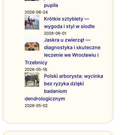
s
w
T
pupila
ł
o
w
2026-06-24
u
ś
o
Krótkie sztyblety —
g
ć
j
wygoda i styl w siodle
i
d
e
2026-06-01
g
l
j
Jaskra u zwierząt —
e
a
o
diagnostyka i skuteczne
o
f
f
leczenie we Wrocławiu i
d
i
e
e
r
r
Trzebnicy
z
m
t
2026-05-16
y
w
y
Polski arborysta: wycinka
j
W
bez ryzyka dzięki
n
a
badaniom
e
r
dendrologicznym
–
s
2026-05-02
g
z
e
a
o
w
d
i
e
e