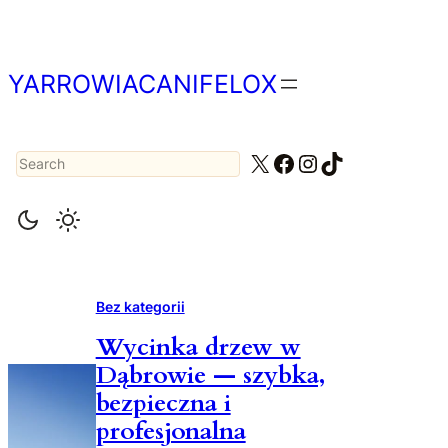
Przejdź
do
treści
YARROWIACANIFELOX
Search
X
Facebook
Instagram
TikTok
Bez kategorii
Wycinka drzew w
Dąbrowie — szybka,
bezpieczna i
profesjonalna