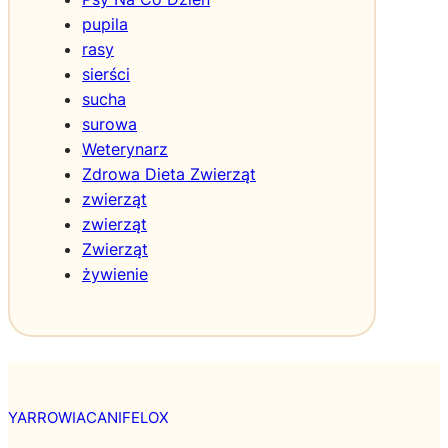
s
pupila
k
rasy
i
sierści
sucha
surowa
Weterynarz
Zdrowa Dieta Zwierząt
zwierząt
zwierząt
Zwierząt
żywienie
YARROWIACANIFELOX