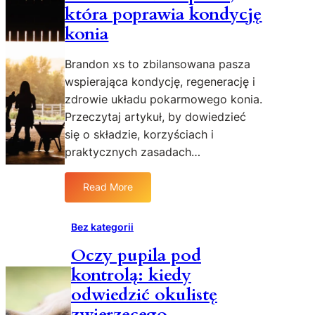
s
która poprawia kondycję
k
t
i
konia
y
a
k
r
Brandon xs to zbilansowana pasza
a
b
wspierająca kondycję, regenerację i
i
o
zdrowie układu pokarmowego konia.
s
r
Przeczytaj artykuł, by dowiedzieć
k
y
u
się o składzie, korzyściach i
s
t
t
praktycznych zasadach…
e
a
c
:
Read More
:
z
w
B
n
y
r
e
Bez kategorii
c
a
l
i
Oczy pupila pod
n
e
n
kontrolą: kiedy
d
c
k
o
z
a
odwiedzić okulistę
n
e
b
zwierzęcego