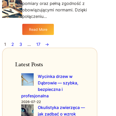
ę
pomiary oraz pełną zgodność z
p
s
c
l
n
obowiązującymi normami. Dzięki
e
e
e
połączeniu…
g
k
n
o
s
a
Read More
:
o
r
P
w
z
r
e
ę
1
2
3
…
17
→
o
p
d
f
r
z
e
a
i
Latest Posts
s
w
e
j
o
p
Wycinka drzew w
o
i
r
Dąbrowie — szybka,
n
k
o
a
s
m
bezpieczna i
l
i
o
profesjonalna
n
ę
c
2026-07-22
e
g
j
Okulistyka zwierzęca —
u
o
i
jak zadbać o wzrok