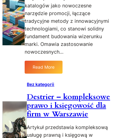
katalogów jako nowoczesne
a
i
p
m
k
c
narzędzie promocji, łączące
o
d
o
y
d
e
tradycyjne metody z innowacyjnymi
n
k
n
technologiami, co stanowi solidny
d
o
d
fundament budowania wizerunku
y
n
r
marki. Omawia zastosowanie
c
t
o
nowoczesnych…
j
r
l
ę
o
o
k
Read More
l
g
:
o
ą
i
D
n
:
c
r
Bez kategorii
i
k
z
u
a
i
n
Destrier – kompleksowe
k
e
y
prawo i księgowość dla
o
d
m
w
firm w Warszawie
y
a
o
n
Artykuł przedstawia kompleksową
d
i
usługę prawną i księgową w
w
e