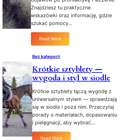
e
Znajdziesz tu praktyczne
w
wskazówki oraz informację, gdzie
w
D
szukać pomocy…
ą
b
Read More
:
r
O
o
k
Bez kategorii
w
u
i
Krótkie sztyblety —
l
e
wygoda i styl w siodle
i
—
s
s
t
Krótkie sztyblety łączą wygodę z
z
y
y
uniwersalnym stylem — sprawdzają
k
b
się w siodle i poza nim. Przeczytaj
a
k
porady o materiałach, dopasowaniu
z
a
i pielęgnacji, aby wybrać…
w
,
i
b
e
Read More
e