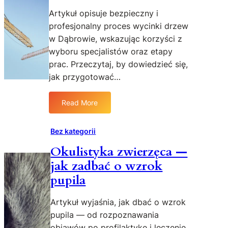
Artykuł opisuje bezpieczny i
profesjonalny proces wycinki drzew
w Dąbrowie, wskazując korzyści z
wyboru specjalistów oraz etapy
prac. Przeczytaj, by dowiedzieć się,
jak przygotować…
Read More
:
W
y
Bez kategorii
c
Okulistyka zwierzęca —
i
jak zadbać o wzrok
n
k
pupila
a
d
Artykuł wyjaśnia, jak dbać o wzrok
r
pupila — od rozpoznawania
z
objawów po profilaktykę i leczenie.