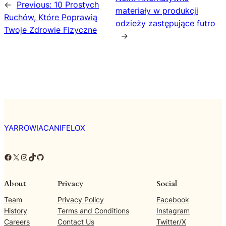
←
Previous:
10 Prostych
materiały w produkcji
Ruchów, Które Poprawią
odzieży zastępujące futro
Twoje Zdrowie Fizyczne
→
YARROWIACANIFELOX
Facebook
X
Instagram
TikTok
GitHub
About
Privacy
Social
Team
Privacy Policy
Facebook
History
Terms and Conditions
Instagram
Careers
Contact Us
Twitter/X