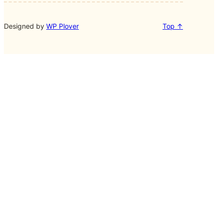
Designed by
WP Plover
Top ↑