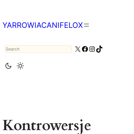
Przejdź
do
treści
YARROWIACANIFELOX
Search
X
Facebook
Instagram
TikTok
Kontrowersje