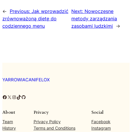
←
Previous:
Jak wprowadzić
Next:
Nowoczesne
zrównoważoną dietę do
metody zarządzania
codziennego menu
zasobami ludzkimi
→
YARROWIACANIFELOX
Facebook
X
Instagram
TikTok
GitHub
About
Privacy
Social
Team
Privacy Policy
Facebook
History
Terms and Conditions
Instagram