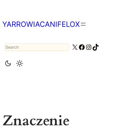
Przejdź
do
treści
YARROWIACANIFELOX
Search
X
Facebook
Instagram
TikTok
Znaczenie