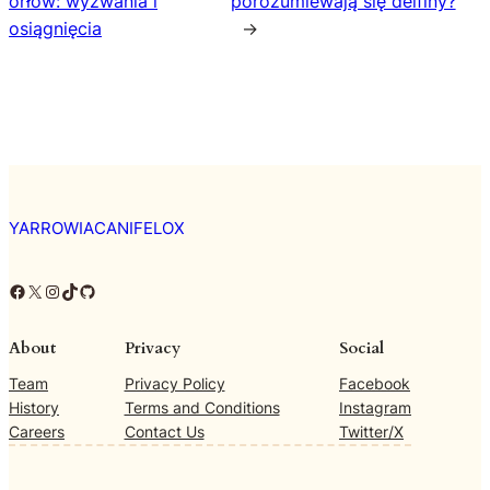
orłów: wyzwania i
porozumiewają się delfiny?
osiągnięcia
→
YARROWIACANIFELOX
Facebook
X
Instagram
TikTok
GitHub
About
Privacy
Social
Team
Privacy Policy
Facebook
History
Terms and Conditions
Instagram
Careers
Contact Us
Twitter/X