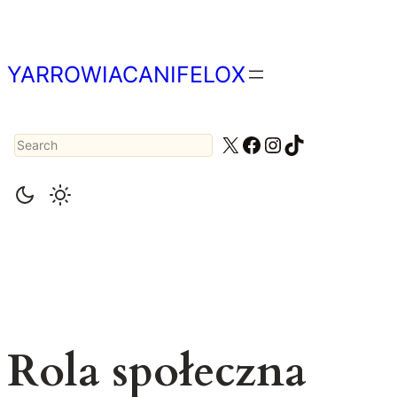
Przejdź
do
treści
YARROWIACANIFELOX
Search
X
Facebook
Instagram
TikTok
Rola społeczna