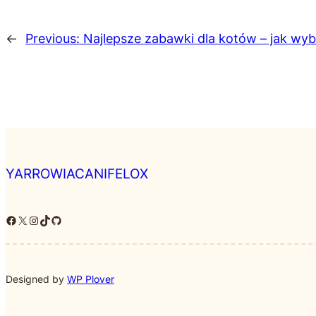
←
Previous:
Najlepsze zabawki dla kotów – jak wy
YARROWIACANIFELOX
Facebook
X
Instagram
TikTok
GitHub
Designed by
WP Plover