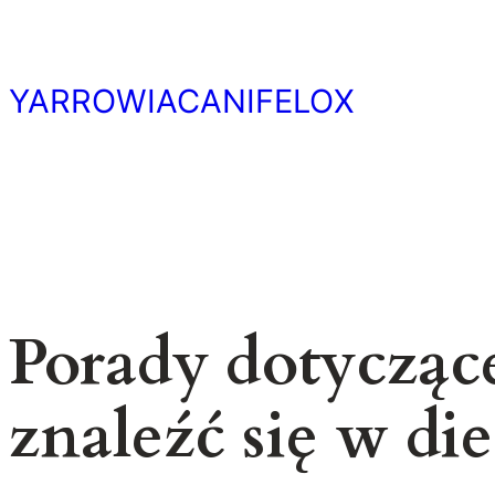
Przejdź
do
treści
YARROWIACANIFELOX
Porady dotycząc
znaleźć się w d