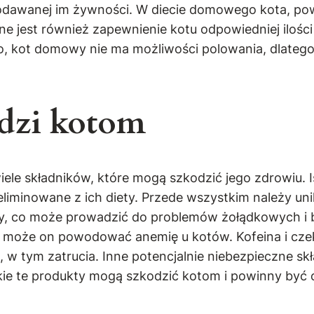
podawanej im żywności. W diecie domowego kota, pow
e jest również zapewnienie kotu odpowiedniej ilośc
go, kot domowy nie ma możliwości polowania, dlateg
dzi kotom
ele składników, które mogą szkodzić jego zdrowiu. I
eliminowane z ich diety. Przede wszystkim należy 
ozy, co może prowadzić do problemów żołądkowych i b
ach może on powodować anemię u kotów. Kofeina i cz
m zatrucia. Inne potencjalnie niebezpieczne składni
kie te produkty mogą szkodzić kotom i powinny być c