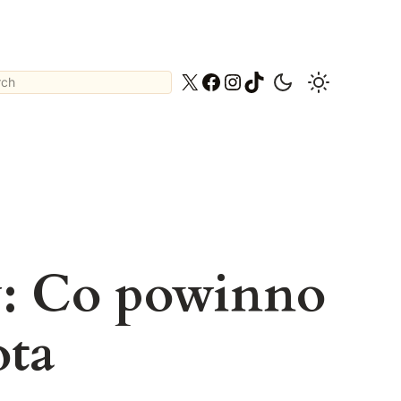
ch
X
Facebook
Instagram
TikTok
w: Co powinno
ota