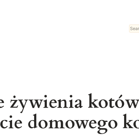
Sear
e żywienia kotó
iecie domowego k