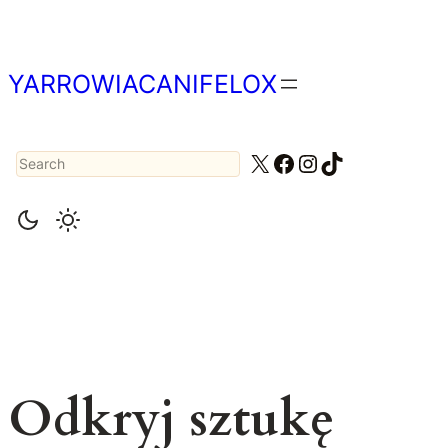
Przejdź
do
treści
YARROWIACANIFELOX
Search
X
Facebook
Instagram
TikTok
Odkryj sztukę