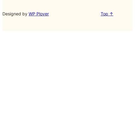
Designed by
WP Plover
Top ↑