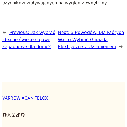
czynników wpływających na wygląd zewnętrzny.
←
Previous:
Jak wybrać
Next:
5 Powodów, Dla Których
idealne świece sojowe
Warto Wybrać Gniazda
zapachowe dla domu?
Elektryczne z Uziemieniem
→
YARROWIACANIFELOX
Facebook
X
Instagram
TikTok
GitHub