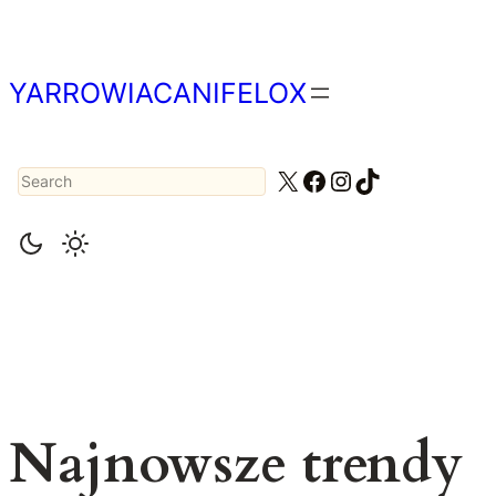
Przejdź
do
treści
YARROWIACANIFELOX
Search
X
Facebook
Instagram
TikTok
Najnowsze trendy