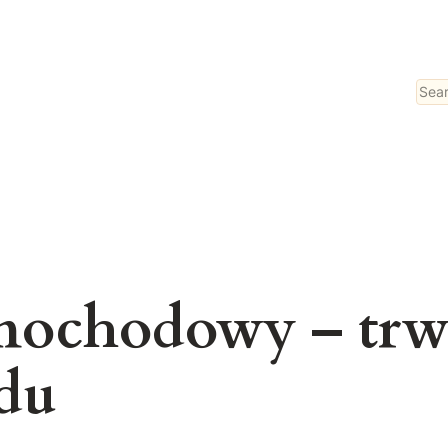
Sear
mochodowy – trw
odu