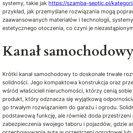
systemy, takie jak
https://szamba-septic.pl/kateg
przykład, jak przemyślane rozwiązania mogą popra
zaawansowanych materiałów i technologii, system
estetycznego otoczenia, co czyni je niezastąpion
Kanał samochodowy 
Krótki kanał samochodowy to doskonałe trwałe rozwią
solidności. Jego kompaktowa konstrukcja oraz prz
wśród właścicieli nieruchomości, którzy cenią sob
produkt, który odznacza się wyjątkową odporności
go trwałym rozwiązaniem do garażu i ogrodu. Solid
podstawową funkcję, ale również doda przestrzeni
zabezpieczenia swojego taboru i pojazdów, gdzie a
przechowywania auta w przestrzeni ogrodowej lub 