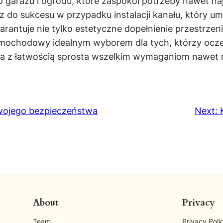
o garażu i ogrodu, które zaspokoi potrzeby nawet n
 do sukcesu w przypadku instalacji kanału, który u
antuje nie tylko estetyczne dopełnienie przestrzen
 samochodowy idealnym wyborem dla tych, którzy ocze
ra z łatwością sprosta wszelkim wymaganiom nawet 
Twojego bezpieczeństwa
Next:
About
Privacy
Team
Privacy Poli