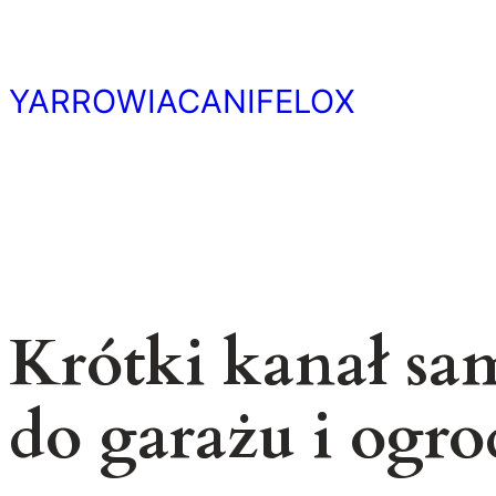
Przejdź
do
treści
YARROWIACANIFELOX
Krótki kanał sa
do garażu i ogr