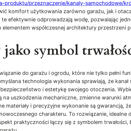
oria-produktu/przeznaczenie/kanaly-samochodowe/k
wić komfort użytkowania zarówno garażu, jak i otac
y te efektywnie odprowadzają wodę, pozwalając jed
ym elementem współczesnej architektury przestrzeni
jako symbol trwałoś
zanie do garażu i ogrodu, które nie tylko pełni funk
emyślana technologia wykonania sprawiają, że kana
ie bezpieczeństwo i estetykę swojego otoczenia. Wyb
ą na uszkodzenia mechaniczne, zmienne warunki atmo
ne materiały i precyzyjne wykonanie są gwarancją, ż
 nowoczesnego charakteru. To rozwiązanie, idealne
spekt praktyczności łączy się z symbolem trwałości
garażu.