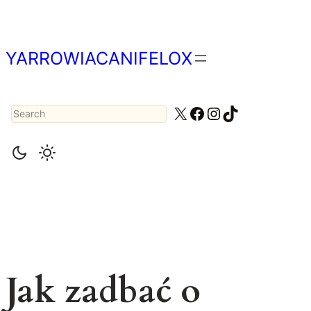
Przejdź
do
treści
YARROWIACANIFELOX
Search
X
Facebook
Instagram
TikTok
Jak zadbać o