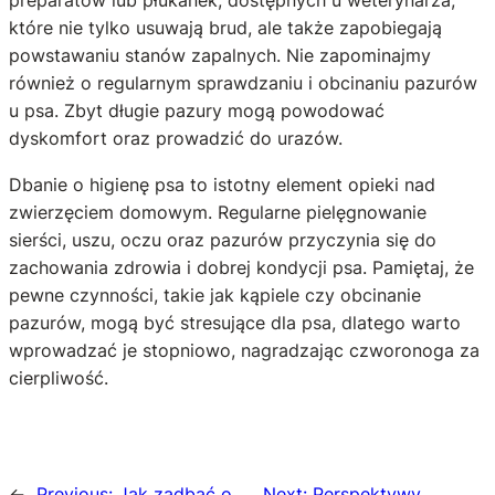
preparatów lub płukanek, dostępnych u weterynarza,
które nie tylko usuwają brud, ale także zapobiegają
powstawaniu stanów zapalnych. Nie zapominajmy
również o regularnym sprawdzaniu i obcinaniu pazurów
u psa. Zbyt długie pazury mogą powodować
dyskomfort oraz prowadzić do urazów.
Dbanie o higienę psa to istotny element opieki nad
zwierzęciem domowym. Regularne pielęgnowanie
sierści, uszu, oczu oraz pazurów przyczynia się do
zachowania zdrowia i dobrej kondycji psa. Pamiętaj, że
pewne czynności, takie jak kąpiele czy obcinanie
pazurów, mogą być stresujące dla psa, dlatego warto
wprowadzać je stopniowo, nagradzając czworonoga za
cierpliwość.
←
Previous:
Jak zadbać o
Next:
Perspektywy