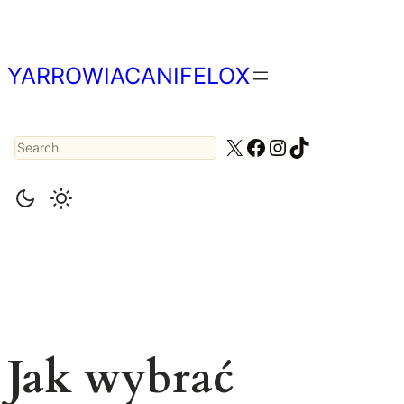
Przejdź
do
treści
YARROWIACANIFELOX
Search
X
Facebook
Instagram
TikTok
Jak wybrać