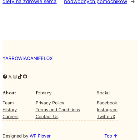
diety na zdrowie serca
podwodnych pomocników
→
YARROWIACANIFELOX
Facebook
X
Instagram
TikTok
GitHub
About
Privacy
Social
Team
Privacy Policy
Facebook
History
Terms and Conditions
Instagram
Careers
Contact Us
Twitter/X
Designed by
WP Plover
Top ↑