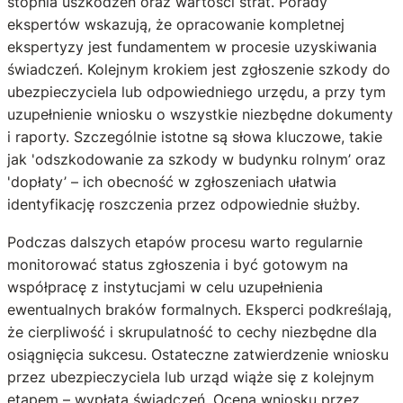
stopnia uszkodzeń oraz wartości strat. Porady
ekspertów wskazują, że opracowanie kompletnej
ekspertyzy jest fundamentem w procesie uzyskiwania
świadczeń. Kolejnym krokiem jest zgłoszenie szkody do
ubezpieczyciela lub odpowiedniego urzędu, a przy tym
uzupełnienie wniosku o wszystkie niezbędne dokumenty
i raporty. Szczególnie istotne są słowa kluczowe, takie
jak 'odszkodowanie za szkody w budynku rolnym’ oraz
'dopłaty’ – ich obecność w zgłoszeniach ułatwia
identyfikację roszczenia przez odpowiednie służby.
Podczas dalszych etapów procesu warto regularnie
monitorować status zgłoszenia i być gotowym na
współpracę z instytucjami w celu uzupełnienia
ewentualnych braków formalnych. Eksperci podkreślają,
że cierpliwość i skrupulatność to cechy niezbędne dla
osiągnięcia sukcesu. Ostateczne zatwierdzenie wniosku
przez ubezpieczyciela lub urząd wiąże się z kolejnym
etapem – wypłatą świadczeń. Ocena wniosku przez