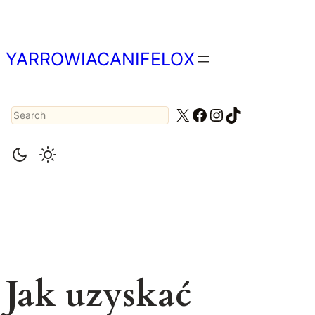
Przejdź
do
treści
YARROWIACANIFELOX
Search
X
Facebook
Instagram
TikTok
Jak uzyskać