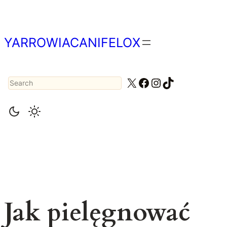
Przejdź
do
treści
YARROWIACANIFELOX
Search
X
Facebook
Instagram
TikTok
Jak pielęgnować