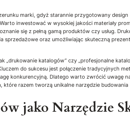
izerunku marki, gdyż starannie przygotowany desig
. Warto inwestować w wysokiej jakości materiały promo
poznanie się z pełną gamą produktów czy usług. Druk
ania sprzedażowe oraz umożliwiając skuteczną prezen
ak „drukowanie katalogów” czy „profesjonalne katal
Kluczem do sukcesu jest połączenie tradycyjnych m
gę konkurencyjną. Dlatego warto zwrócić uwagę na 
nta, które razem tworzą unikalne narzędzie budowania
ów jako Narzędzie S