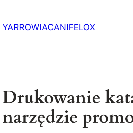
Przejdź
do
treści
YARROWIACANIFELOX
Drukowanie kat
narzędzie promoc