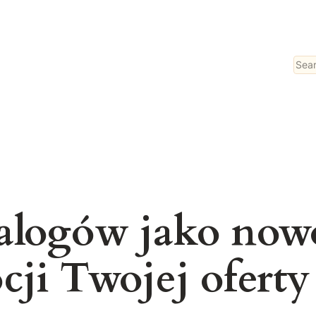
Sear
alogów jako now
ji Twojej oferty