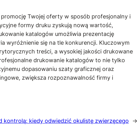
romocję Twojej oferty w sposób profesjonalny i
dycyjne formy druku zyskują nową wartość,
Drukowanie katalogów umożliwia prezentację
a wyróżnienie się na tle konkurencji. Kluczowym
ytorycznych treści, a wysokiej jakości drukowane
rofesjonalne drukowanie katalogów to nie tylko
yzyjnemu dopasowaniu szaty graficznej oraz
tingowe, zwiększa rozpoznawalność firmy i
d kontrolą: kiedy odwiedzić okulistę zwierzęcego
→