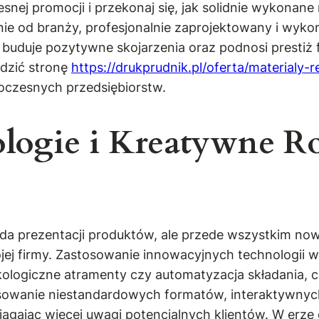
nej promocji i przekonaj się, jak solidnie wykonan
e od branży, profesjonalnie zaprojektowany i wykonan
buduje pozytywne skojarzenia oraz podnosi prestiż f
dzić stronę
https://drukprudnik.pl/oferta/material
czesnych przedsiębiorstw.
logie i Kreatywne Ro
da prezentacji produktów, ale przede wszystkim now
ej firmy. Zastosowanie innowacyjnych technologii w
ologiczne atramenty czy automatyzacja składania, co
tosowanie niestandardowych formatów, interaktywny
iągając więcej uwagi potencjalnych klientów. W erze 