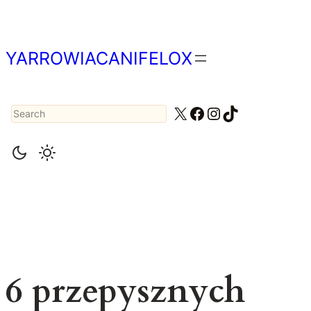
Przejdź
do
treści
YARROWIACANIFELOX
Search
X
Facebook
Instagram
TikTok
6 przepysznych