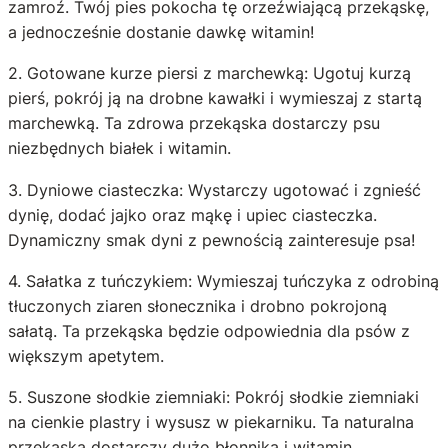
zamroź. Twój pies pokocha tę orzeźwiającą przekąskę,
a jednocześnie dostanie dawkę witamin!
2. Gotowane kurze piersi z marchewką: Ugotuj kurzą
pierś, pokrój ją na drobne kawałki i wymieszaj z startą
marchewką. Ta zdrowa przekąska dostarczy psu
niezbędnych białek i witamin.
3. Dyniowe ciasteczka: Wystarczy ugotować i zgnieść
dynię, dodać jajko oraz mąkę i upiec ciasteczka.
Dynamiczny smak dyni z pewnością zainteresuje psa!
4. Sałatka z tuńczykiem: Wymieszaj tuńczyka z odrobiną
tłuczonych ziaren słonecznika i drobno pokrojoną
sałatą. Ta przekąska będzie odpowiednia dla psów z
większym apetytem.
5. Suszone słodkie ziemniaki: Pokrój słodkie ziemniaki
na cienkie plastry i wysusz w piekarniku. Ta naturalna
przekąska dostarczy dużo błonnika i witamin.