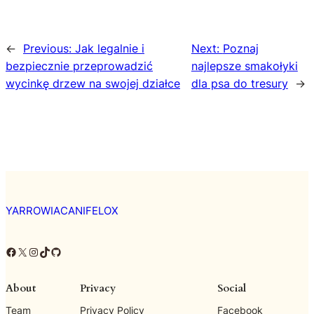
←
Previous:
Jak legalnie i
Next:
Poznaj
bezpiecznie przeprowadzić
najlepsze smakołyki
wycinkę drzew na swojej działce
dla psa do tresury
→
YARROWIACANIFELOX
Facebook
X
Instagram
TikTok
GitHub
About
Privacy
Social
Team
Privacy Policy
Facebook